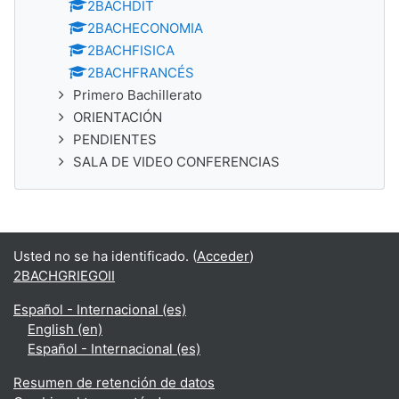
2BACHDIT
2BACHECONOMIA
2BACHFISICA
2BACHFRANCÉS
Primero Bachillerato
ORIENTACIÓN
PENDIENTES
SALA DE VIDEO CONFERENCIAS
Usted no se ha identificado. (
Acceder
)
2BACHGRIEGOII
Español - Internacional ‎(es)‎
English ‎(en)‎
Español - Internacional ‎(es)‎
Resumen de retención de datos