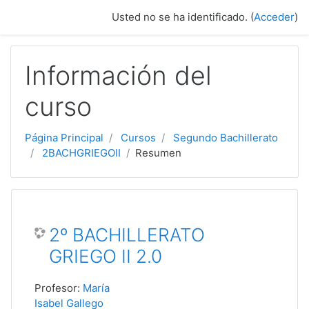
Salta al contenido principal
Usted no se ha identificado. (
Acceder
)
Información del
curso
Página Principal
Cursos
Segundo Bachillerato
2BACHGRIEGOII
Resumen
2º BACHILLERATO
GRIEGO II 2.0
Profesor:
María
Isabel Gallego