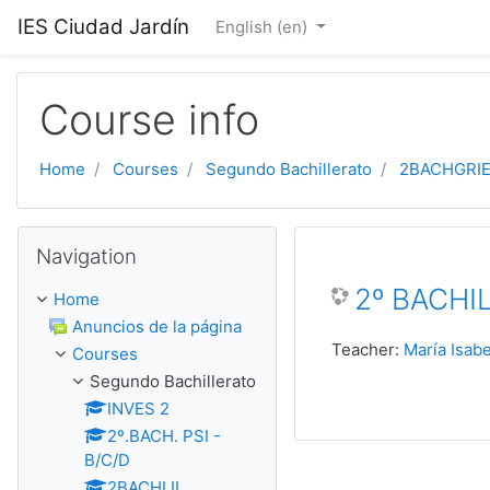
Skip to main content
IES Ciudad Jardín
English ‎(en)‎
Course info
Home
Courses
Segundo Bachillerato
2BACHGRIE
Skip Navigation
Navigation
2º BACHIL
Home
Anuncios de la página
Teacher:
María Isab
Courses
Segundo Bachillerato
INVES 2
2º.BACH. PSI -
B/C/D
2BACHLII